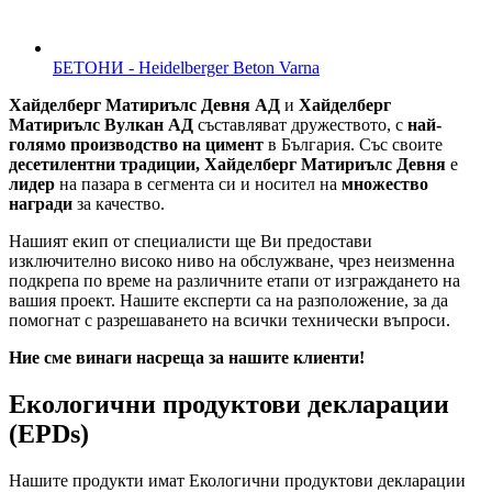
БЕТОНИ - Heidelberger Beton Varna
Хайделберг Матириълс Девня АД
и
Хайделберг
Матириълс Вулкан АД
съставляват дружеството, с
най-
голямо производство на цимент
в България. Със своите
десетилентни традиции, Хайделберг Матириълс Девня
е
лидер
на пазара в сегмента си и носител на
множество
награди
за качество.
Нашият екип от специалисти ще Ви предостави
изключително високо ниво на обслужване, чрез неизменна
подкрепа по време на различните етапи от изграждането на
вашия проект. Нашите експерти са на разположение, за да
помогнат с разрешаването на всички технически въпроси.
Ние сме винаги насреща за нашите клиенти!
Екологични продуктови декларации
(EPDs)
Нашите продукти имат Екологични продуктови декларации