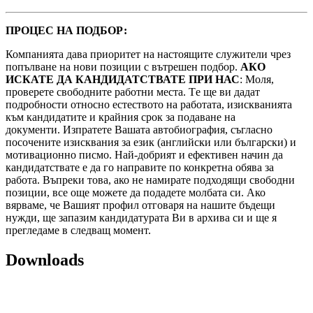
ПРОЦЕС НА ПОДБОР:
Компанията дава приоритет на настоящите служители чрез
попълване на нови позиции с вътрешен подбор.
АКО
ИСКАТЕ ДА КАНДИДАТСТВАТЕ ПРИ НАС
: Моля,
проверете свободните работни места. Tе ще ви дадат
подробности относно естеството на работата, изискванията
към кандидатите и крайния срок за подаване на
документи. Изпратете Вашата автобиография, съгласно
посочените изисквания за език (английски или български) и
мотивационно писмо. Най-добрият и ефективен начин да
кандидатствате е да го направите по конкретна обява за
работа. Въпреки това, ако не намирате подходящи свободни
позиции, все още можете да подадете молбата си. Ако
вярваме, че Вашият профил отговаря на нашите бъдещи
нужди, ще запазим кандидатурата Ви в архива си и ще я
прегледаме в следващ момент.
Downloads