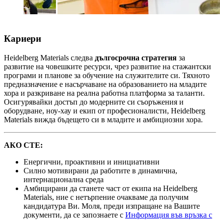
Кариери
Heidelberg Materials следва
дългосрочна стратегия
за
развитие на човешките ресурси, чрез развитие на стажантски
програми и планове за обучение на служителите си. Тяхното
предназначение е насърчаване на образованието на младите
хора и разкриване на реална работна платформа за таланти.
Осигурявайки достъп до модерните си съоръжения и
оборудване, ноу-хау и екип от професионалисти, Heidelberg
Materials вижда бъдещето си в младите и амбициозни хора.
АКО СТЕ:
Енергични, проактивни и инициативни
Силно мотивирани да работите в динамична,
интернационална среда
Амбицирани да станете част от екипа на Heidelberg
Materials, ние с нетърпение очакваме да получим
кандидатура Ви. Моля, преди изпращане на Вашите
документи, да се запознаете с
Информация във връзка с