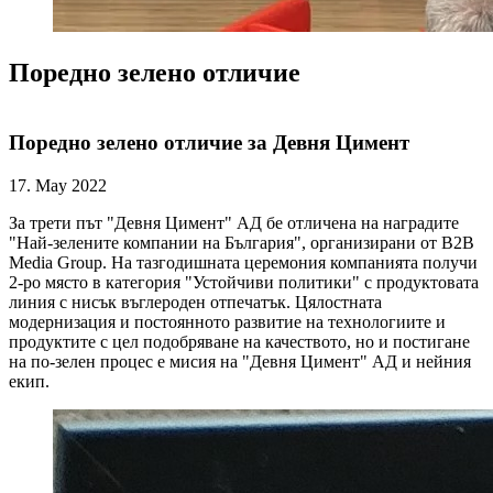
Поредно зелено отличие
Поредно зелено отличие за Девня Цимент
17. May 2022
За трети път "Девня Цимент" АД бе отличена на наградите
"Най-зелените компании на България", организирани от B2B
Media Group. На тазгодишната церемония компанията получи
2-ро място в категория "Устойчиви политики" с продуктовата
линия с нисък въглероден отпечатък. Цялостната
модернизация и постоянното развитие на технологиите и
продуктите с цел подобряване на качеството, но и постигане
на по-зелен процес е мисия на "Девня Цимент" АД и нейния
екип.