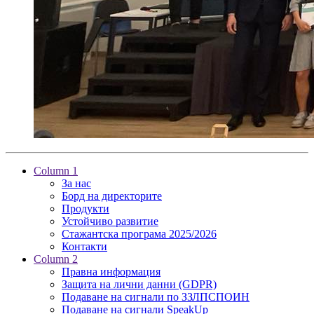
Column 1
За нас
Борд на директорите
Продукти
Устойчиво развитие
Стажантска програма 2025/2026
Контакти
Column 2
Правна информация
Защита на лични данни (GDPR)
Подаване на сигнали по ЗЗЛПСПОИН
Подаване на сигнали SpeakUp