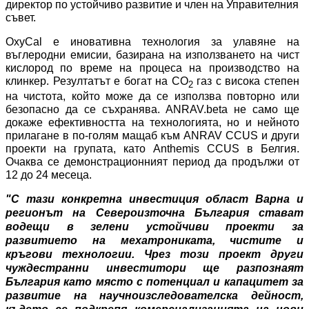
директор по устойчиво развитие и член на Управителния
съвет.
OxyCal е иновативна технология за улавяне на
въглеродни емисии, базирана на използването на чист
кислород по време на процеса на производство на
клинкер
. Резултатът е богат на CO
газ с висока степен
2
на чистота, който може да се използва повторно или
безопасно да се съхранява. ANRAV.beta не само ще
докаже ефективността на технологията, но и нейното
прилагане в по-голям мащаб към ANRAV CCUS и други
проекти на групата, като Anthemis CCUS в Белгия.
Очаква се демонстрационният период да продължи от
12 до 24 месеца.
"С тази конкретна инвестиция област Варна и
регионът на Североизточна България стават
водещи в зелени устойчиви проекти за
развитието на мехатрониката, чистите и
кръгови технологии. Чрез този проект други
чуждестранни инвеститори ще разпознаят
България като място с потенциал и капацитет за
развитие на научноизследователска дейност,