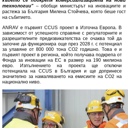
където се подкрепя комерсиализацията на нови
технологии"
– обобщи министърът на иновациите и
растежа за България Милена Стойчева, която беше гост
на събитието.
ANRAV е първият CCUS проект в Източна Европа. В
зависимост от успешното справяне с регулаторните и
разрешителните предизвикателства се очаква той да
започне да функционира още през 2028 г. с потенциал
за улавяне от 800 000 тона CO2 годишно. Това е и
първият проект в региона, който получава подкрепа от
Фонда за иновации на ЕС в размер на 190 милиона
евро. Изпълнението на проекта ще отключи
потенциала на CCUS в България и ще
допринесе
значително за намаляването на емисиите на CO2 на
национално ниво.