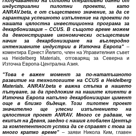
Получаването на солидни оперативни данни от
индустриални пилотни проекти, като
ANRAV.beta, е от съществено значение, за да се
гарантира успешното изпълнение на проекти по
нашата цялостна инвестиционна програма за
декарбонизация – CCUS. В същото време можем
да демонстрираме икономически осъществим
начин за декарбонизиране на въглеродно
интензивните индустрии в Източна Европа"
–
коментира Ернест Йелито, член на Управителния съвет
на Heidelberg Materials, отговарящ за Северна и
Източна Европа-Централна Азия.
"Това е важен момент за по-нататъшното
развитие на технологиите на CCUS в Heidelberg
Materials. ANRAV.beta е важна стъпка в нашето
пътуване, за да предложим на нашите клиенти в
Източна Европа напълно декарбонизиран цимент
още в близко бъдеще. Този пилотен проект
значително ще улесни изпълнението на
цялостния проект ANRAV. Много се радвам, че
екипът на Девня, заедно с нашия глобален Център
за компетентност успяха да се справят с това за
много кратко време"
– заяви Никола Ким, главен