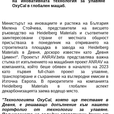
на иновативната технология за улавяне
OxyCal в глобален мащаб.
Министърът на иновациите и растежа на България
Милена Стойчева, представители на висшето
ръководство на Heidelberg Materials и съответните
заинтересовани страни от местната общност
присъстваха в понеделник на откриването на
строителната площадка в завода на Heidelberg
Materials в Девня, доскоро известен като „Девня
Цимент“. Проектът ANRAV.beta представлява важна
стъпка от изпълнението на мащабния проект ANRAV на
компанията, който беше обявен в началото на 2023
като първия full-chain проект за улавяне,
транспортиране и съхранение на въглеродни емисии в
Източна Европа. В приоритетите на компанията
Heidelberg Materials в глобален аспект
декарбонизацията заема водещо място.
"Технологията OxyCal, която ще тестваме в
Девня, е решаващо допълнение към нашето
портфолио от технологии за улавяне.