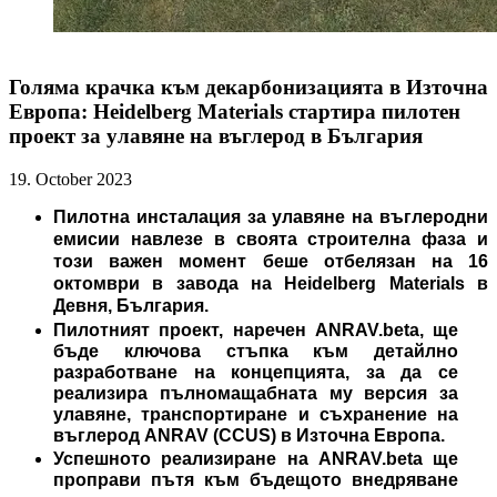
Голяма крачка към декарбонизацията в Източна
Европа: Heidelberg Materials стартира пилотен
проект за улавяне на въглерод в България
19. October 2023
Пилотна инсталация за улавяне на въглеродни
емисии навлезе в своята строителна фаза и
този важен момент беше отбелязан на 16
октомври в завода на Heidelberg Materials в
Девня, България.
Пилотният проект, наречен ANRAV.beta, ще
бъде ключова стъпка към детайлно
разработване на концепцията, за да се
реализира пълномащабната му версия за
улавяне, транспортиране и съхранение на
въглерод АNRAV (CCUS) в Източна Европа.
Успешното реализиране на ANRAV.beta ще
проправи пътя към бъдещото внедряване