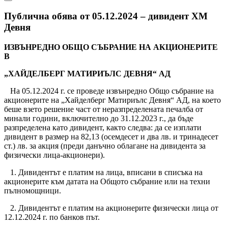
Публична обява от 05.12.2024 – дивидент ХМ
Девня
ИЗВЪНРЕДНО ОБЩО СЪБРАНИЕ НА АКЦИОНЕРИТЕ
В
„ХАЙДЕЛБЕРГ МАТИРИЪЛС ДЕВНЯ“ АД
На 05.12.2024 г. се проведе извънредно Общо събрание на
акционерите на „Хайделберг Матириълс Девня“ АД, на което
беше взето решение част от неразпределената печалба от
минали години, включително до 31.12.2023 г., да бъде
разпределена като дивидент, както следва: да се изплати
дивидент в размер на 82,13 (осемдесет и два лв. и тринадесет
ст.) лв. за акция (преди данъчно облагане на дивидента за
физически лица-акционери).
1. Дивидентът е платим на лица, вписани в списъка на
акционерите към датата на Общото събрание или на техни
пълномощници.
2. Дивидентът е платим на акционерите физически лица от
12.12.2024 г. по банков път.