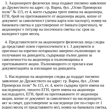
3. Акционерите физически лица подават писмено заявление
до Дружеството на адрес: гр. Варна, бул. „Осми Приморски
полк“ № 115, ет 4, което съдържа трите имена на акционера,
ЕГН, брой на притежаваните от акционера акции, копие от
документ за самоличност (лична карта или паспорт), номер на
банковата сметка и удостоверение от банката (оригинал), че
акционерът е титуляр на посочената сметка със срок на
валидност един месец.
4. Представителите на акционерите физически лица следва
да представят освен горепосочените в т. 3 документи и
оригинал на изрично нотариално заверено пълномощно за
получаване на дивидента, съдържащо пълни данни за
самоличността на акционера и пълномощника и
притежаваните акции. Пълномощното се прилага към
документацията за изплащане на дивидента.
5. Наследници на акционери следва да подадат писмено
заявление до Дружеството на адрес: гр. Варна, бул. „Осми
Приморски полк“ № 115, eт. 4, което съдържа трите имена на
наследниците, тяхното ЕГН, трите имена на акционера
наследодател, ЕГН, брой на притежаваните от акционера
акции, копие от документ за самоличност на наследниците,
акт за смърт, удостоверение за наследници (не по-старо от 1
(един) месец от представянето му), номер на банковата сметка,