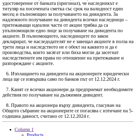
удостоверение от банката (оригинал), че наследникът е
титуляр на посочената сметка със срок на валидност един
месец и пълномощно за получаването на дивидента. За
надлежното получаване на дивидента всички наследници –
притежаващи идеални части от акции трябва да са
упълномощили едно лице за получаване на дивидента по
акциите. В пълномощното, наследниците по закон
декларират, че наследодателят не е завещал акциите в полза на
трети лица и наследството не е обект на каквито и да е
производства, които засягат или биха могли да засегнат
наследствените им права по отношение на притежаване и
разпореждане с акциите.
6. Изплащането на дивидента на акционерите юридически
лица ще се извършва само по банков път от 12.12.2024 г.
7. Канят се всички акционери да предприемат необходимите
действия по получаване на дължимия дивидент.
8. Правото на акционера върху дивидента, гласуван на
Общото събрание на акционерите се погасява с изтичане на 5-
годишна давност, считано от 12.12.2024 г.
Column 1
Products